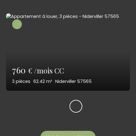
760
€ /mois CC
3
pièces
62.42
m²
Niderviller 57565