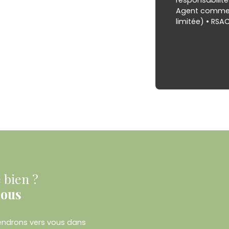
responsabilité 
Agent commerc
limitée) • RS
 bien ?
nous
viendrons vers vous dans