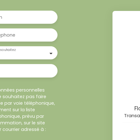
m
éphone
souhaitez
onnées personnelles
 souhaitez pas faire
e par voie téléphonique,
F
ent sur la liste
Transa
honique, prévu par
ommation, sur le site
 courrier adressé à :