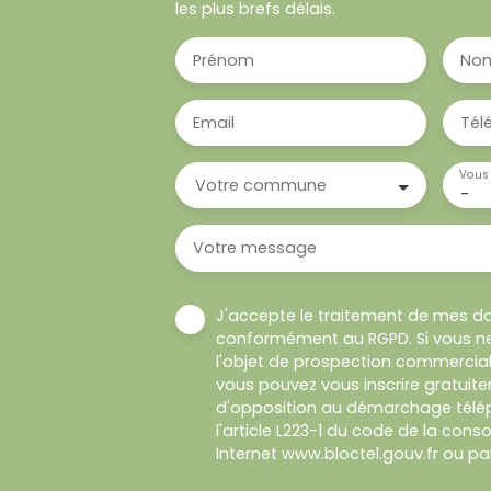
les plus brefs délais.
Prénom
No
Email
Tél
Vous 
Votre commune
-
Votre message
J'accepte le traitement de mes d
conformément au RGPD. Si vous ne
l'objet de prospection commercial
vous pouvez vous inscrire gratuitem
d'opposition au démarchage télép
l'article L223-1 du code de la cons
Internet www.bloctel.gouv.fr ou par