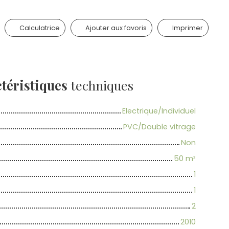
Calculatrice
Ajouter aux favoris
Imprimer
téristiques
techniques
Electrique/Individuel
PVC/Double vitrage
Non
50
m²
1
1
2
2010