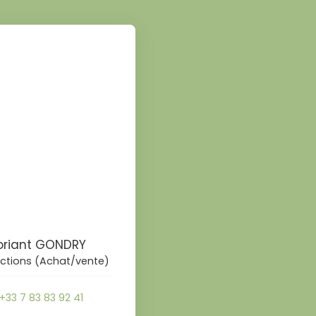
loriant GONDRY
ctions (Achat/vente)
+33 7 83 83 92 41