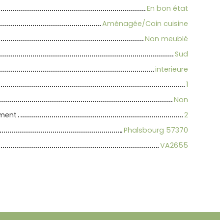
En bon état
Aménagée/Coin cuisine
Non meublé
Sud
interieure
1
Non
iment
2
Phalsbourg 57370
VA2655