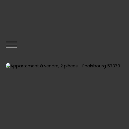
ACCUEIL
ACHETER
VENDRE
LOUER
GESTION
Être rappelé