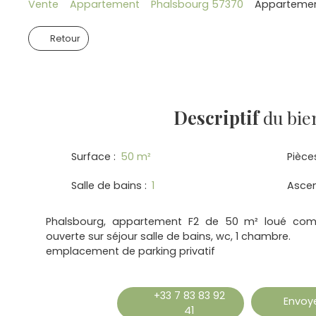
Vente
Appartement
Phalsbourg 57370
Appartement
Retour
Descriptif
du bie
Surface
:
50
m²
Pièce
Salle de bains
:
1
Asce
Phalsbourg, appartement F2 de 50 m² loué compr
ouverte sur séjour salle de bains, wc, 1 chambre.
emplacement de parking privatif
+33 7 83 83 92
Envoye
41