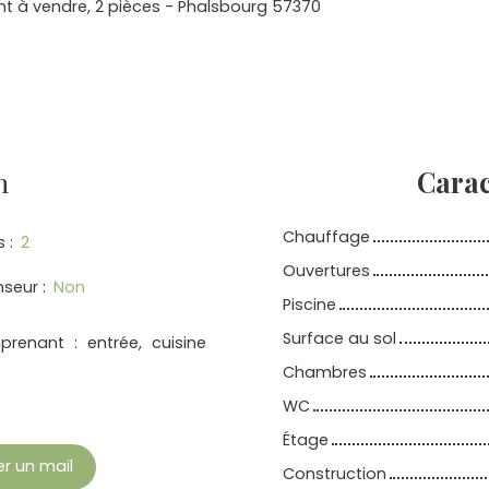
 à vendre, 2 pièces - Phalsbourg 57370
n
Carac
Chauffage
s
:
2
Ouvertures
nseur
:
Non
Piscine
Surface au sol
enant : entrée, cuisine
Chambres
WC
Étage
r un mail
Construction