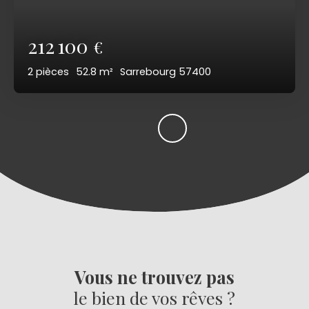
212 100
€
2
pièces
52.8
m²
Sarrebourg 57400
Vous ne trouvez pas
le bien de vos rêves ?