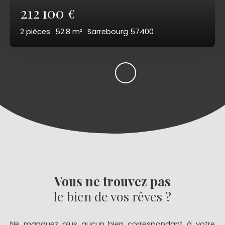
212 100
€
2
pièces
52.8
m²
Sarrebourg 57400
Vous ne trouvez pas
le bien de vos rêves ?
Ne manquez plus aucun bien correspondant à votre