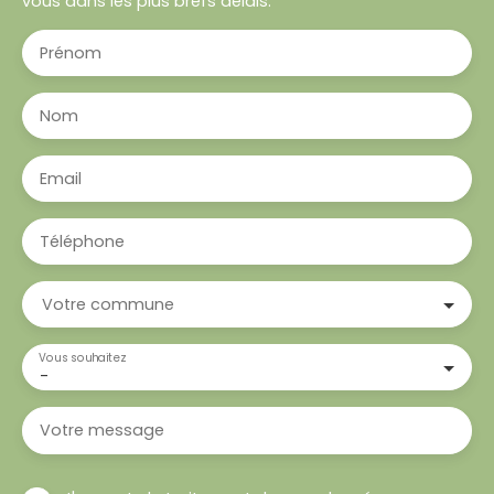
vous dans les plus brefs délais.
Prénom
Nom
Email
Téléphone
Votre commune
Vous souhaitez
-
Votre message