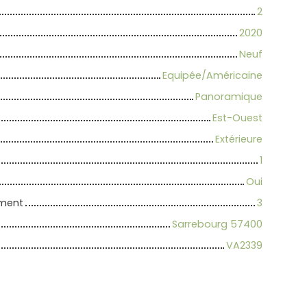
2
2020
Neuf
Equipée/Américaine
Panoramique
Est-Ouest
Extérieure
1
Oui
iment
3
Sarrebourg 57400
VA2339