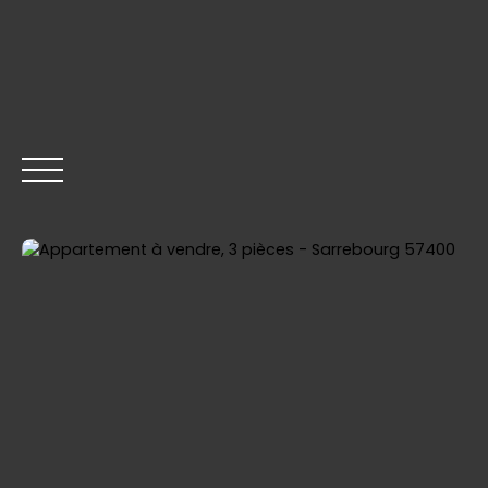
ACCUEIL
ACHETER
VENDRE
LOUER
GESTION
Être rappelé