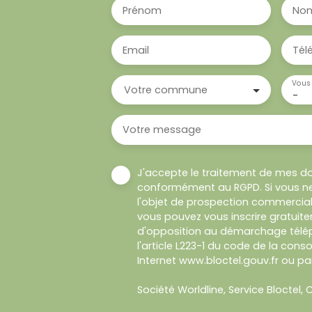
Prénom
No
Email
Tél
Vous 
Votre commune
-
Votre message
J'accepte le traitement de mes d
conformément au RGPD. Si vous ne
l'objet de prospection commercial
vous pouvez vous inscrire gratuitem
d'opposition au démarchage télép
l'article L223-1 du code de la cons
Internet www.bloctel.gouv.fr ou par
Société Worldline, Service Bloctel, C