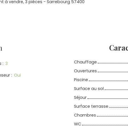
 à vendre, 3 pièces - Sarrebourg 57400
n
Carac
Chauffage
s
:
3
Ouvertures
nseur
:
Oui
Piscine
Surface au sol
Séjour
Surface terrasse
Chambres
WC