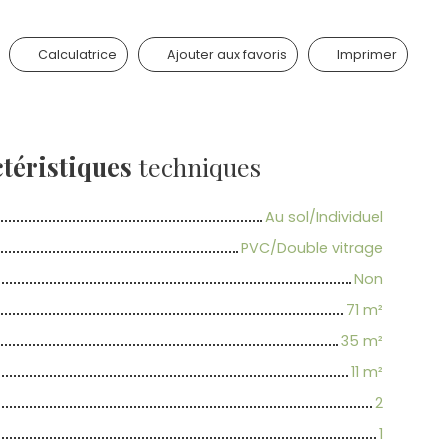
Calculatrice
Ajouter aux favoris
Imprimer
téristiques
techniques
Au sol/Individuel
PVC/Double vitrage
Non
71
m²
35
m²
11
m²
2
1