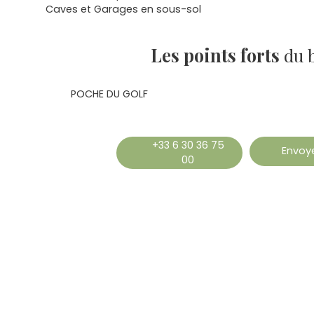
Caves et Garages en sous-sol
Les points forts
du 
POCHE DU GOLF
+33 6 30 36 75
Envoye
00