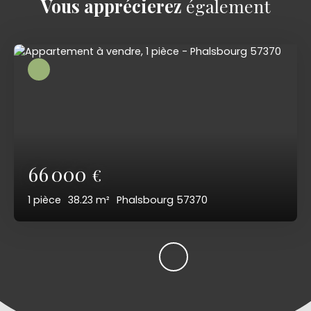
Vous apprécierez
également
66 000
€
1
pièce
38.23
m²
Phalsbourg 57370