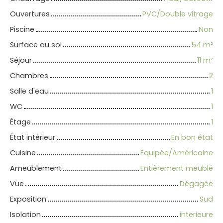
Ouvertures
PVC/Double vitrage
Piscine
Non
Surface au sol
54
m²
Séjour
11
m²
Chambres
2
Salle d'eau
1
WC
1
Étage
1
État intérieur
En bon état
Cuisine
Equipée/Américaine
Ameublement
Entièrement meublé
Vue
Dégagée
Exposition
Sud
Isolation
interieure