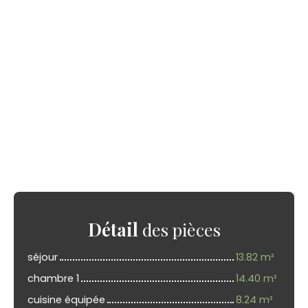
Détail
des pièces
séjour
13.82 m²
chambre 1
14.40 m²
cuisine équipée
8.24 m²