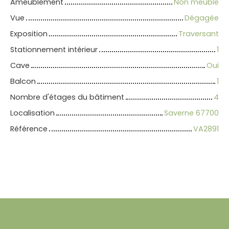
Ameublement
Non meublé
Vue
Dégagée
Exposition
Traversant
Stationnement intérieur
1
Cave
Oui
Balcon
1
Nombre d'étages du bâtiment
4
Localisation
Saverne 67700
Référence
VA2891