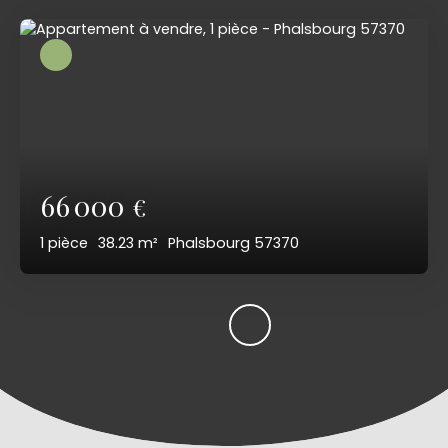
66 000
€
1
pièce
38.23
m²
Phalsbourg 57370