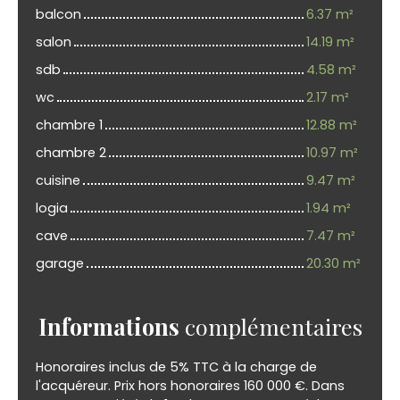
balcon
6.37 m²
salon
14.19 m²
sdb
4.58 m²
wc
2.17 m²
chambre 1
12.88 m²
chambre 2
10.97 m²
cuisine
9.47 m²
logia
1.94 m²
cave
7.47 m²
garage
20.30 m²
Informations
complémentaires
Honoraires inclus de 5% TTC à la charge de
l'acquéreur. Prix hors honoraires 160 000 €. Dans