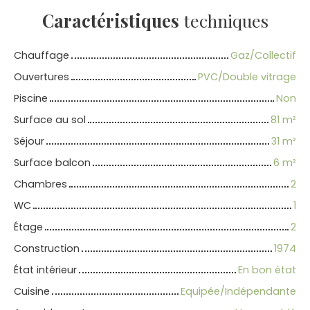
Caractéristiques
techniques
Chauffage
Gaz/Collectif
Ouvertures
PVC/Double vitrage
Piscine
Non
Surface au sol
81
m²
Séjour
31
m²
Surface balcon
6
m²
Chambres
2
WC
1
Étage
2
Construction
1974
État intérieur
En bon état
Cuisine
Equipée/Indépendante