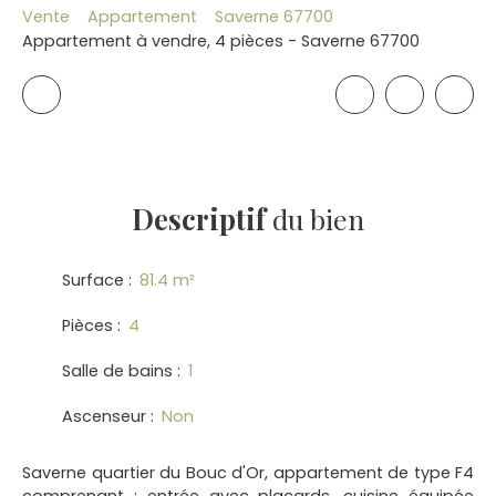
Vente
Appartement
Saverne 67700
Appartement à vendre, 4 pièces - Saverne 67700
Descriptif
du bien
Surface
:
81.4
m²
Pièces
:
4
Salle de bains
:
1
Ascenseur
:
Non
Saverne quartier du Bouc d'Or, appartement de type F4
comprenant : entrée avec placards, cuisine équipée