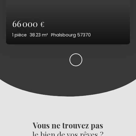
66 000
€
1
pièce
38.23
m²
Phalsbourg 57370
Vous ne trouvez pas
le bien de vos rêves ?