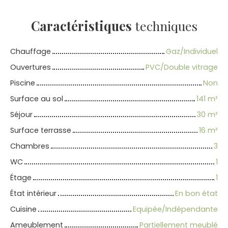
Caractéristiques
techniques
Chauffage
Gaz/Individuel
Ouvertures
PVC/Double vitrage
Piscine
Non
Surface au sol
141
m²
Séjour
30
m²
Surface terrasse
16
m²
Chambres
3
WC
1
Étage
1
État intérieur
En bon état
Cuisine
Equipée/Indépendante
Ameublement
Partiellement meublé