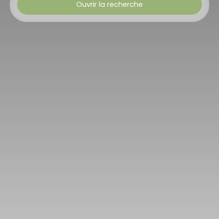
Ouvrir la recherche
Type d'offre
Vente
Type de bien
Appartement
Localisation
Dabo (57850)
Budget max (€)
Surface min (m²)
Rechercher