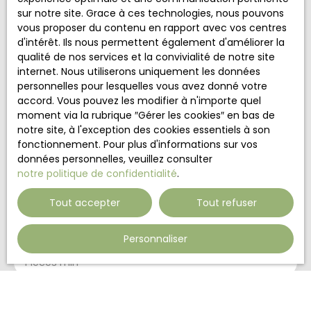
Nom
sur notre site. Grace à ces technologies, nous pouvons
vous proposer du contenu en rapport avec vos centres
d'intérêt. Ils nous permettent également d'améliorer la
Email
qualité de nos services et la convivialité de notre site
internet. Nous utiliserons uniquement les données
Type d'offre
personnelles pour lesquelles vous avez donné votre
Vente
accord. Vous pouvez les modifier à n'importe quel
Type de bien
moment via la rubrique ″Gérer les cookies″ en bas de
Appartement
notre site, à l'exception des cookies essentiels à son
fonctionnement. Pour plus d'informations sur vos
Localisation
données personnelles, veuillez consulter
Dabo (57850)
notre politique de confidentialité
.
Budget max (€)
Tout accepter
Tout refuser
Surface min (m²)
Personnaliser
Pièces min
J'accepte le traitement de mes données