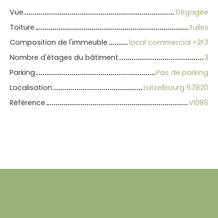
Vue
Dégagée
Toiture
tuiles
Composition de l'immeuble
local commercial +2F3
Nombre d'étages du bâtiment
3
Parking
Pas de parking
Localisation
Lutzelbourg 57820
Référence
VI086