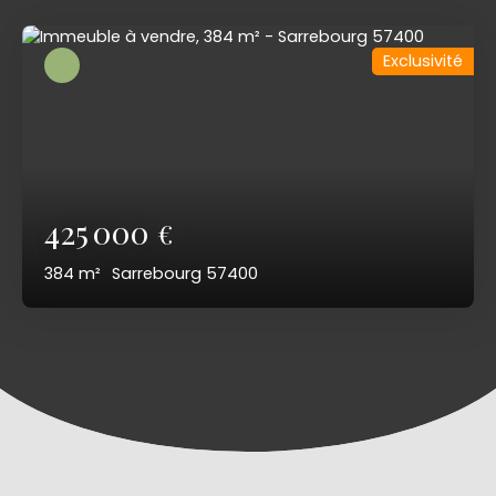
Exclusivité
425 000
€
384
m²
Sarrebourg 57400