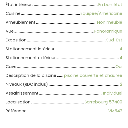
État intérieur
En bon état
Cuisine
Equipée/Américaine
Ameublement
Non meublé
Vue
Panoramique
Exposition
Sud-Est
Stationnement intérieur
4
Stationnement extérieur
4
Cave
Oui
Description de la piscine
piscine couverte et chauféé
Niveaux (RDC inclus)
2
Assainissement
Individuel
Localisation
Sarrebourg 57400
Référence
VM642