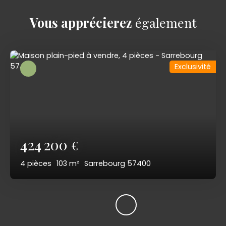
Vous apprécierez
également
Exclusivité
424 200
€
4
pièces
103
m²
Sarrebourg 57400