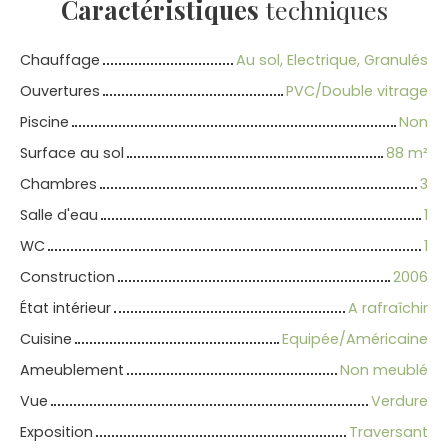
Caractéristiques
techniques
Chauffage
Au sol, Electrique, Granulés
Ouvertures
PVC/Double vitrage
Piscine
Non
Surface au sol
88
m²
Chambres
3
Salle d'eau
1
WC
1
Construction
2006
État intérieur
A rafraîchir
Cuisine
Equipée/Américaine
Ameublement
Non meublé
Vue
Verdure
Exposition
Traversant