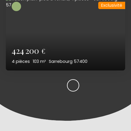
Exclusivité
424 200
€
4
pièces
103
m²
Sarrebourg 57400