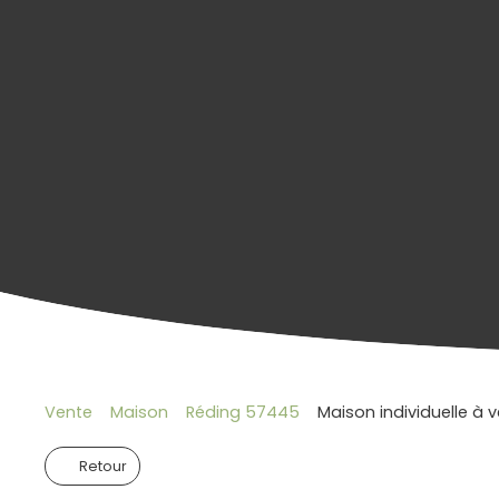
Vente
Maison
Réding 57445
Maison individuelle à 
Retour