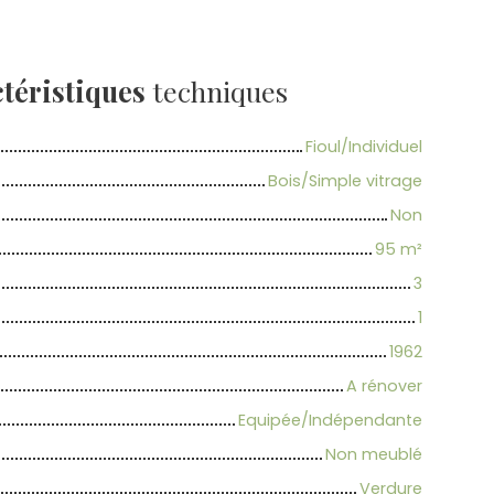
téristiques
techniques
Fioul/Individuel
Bois/Simple vitrage
Non
95
m²
3
1
1962
A rénover
Equipée/Indépendante
Non meublé
Verdure