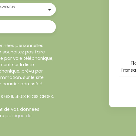
souhaitez
onnées personnelles
 souhaitez pas faire
e par voie téléphonique,
F
ent sur la liste
Transa
honique, prévu par
ommation, sur le site
 courrier adressé à :
S 61311, 41013 BLOIS CEDEX.
ent de vos données
tre
politique de