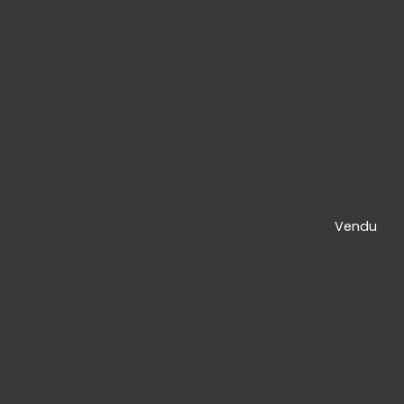
Vendu
OINDRE
SERMACO IMMO
IMMOBILIERE MARNE