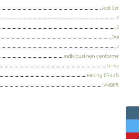
Sud-Est
2
2
Oui
2
Individuel non conforme
tuiles
Réding 57445
VM805