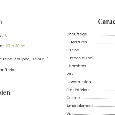
n
Carac
Chauffage
s
:
5
Ouvertures
in
:
07 a 30 ca
Piscine
Surface au sol
uisine équipée, séjour, 3
Chambres
ufferie.
WC
Construction
État intérieur
bien
Cuisine
Ameublement
Vue