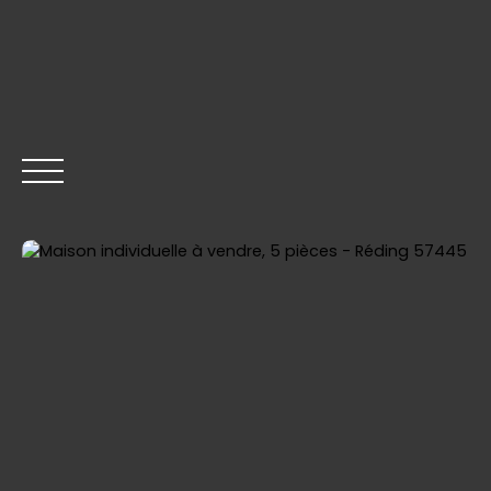
ACCUEIL
ACHETER
VENDRE
LOUER
GESTION
Être rappelé