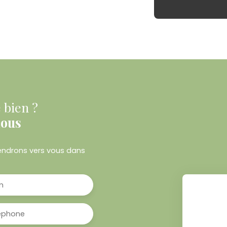
 bien ?
nous
viendrons vers vous dans
m
éphone