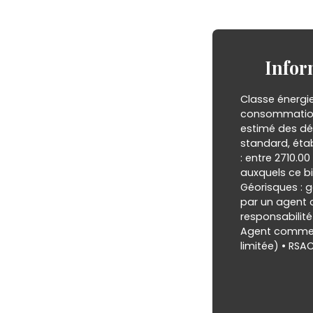
Infor
Classe énergi
consommation
estimé des dé
standard, établ
: entre 2710.00
auxquels ce bi
Géorisques : g
par un agent 
responsabilité 
Agent commerc
limitée) • RS