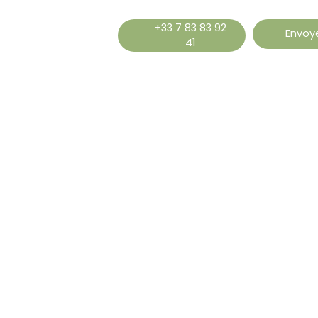
+33 7 83 83 92
Envoye
41