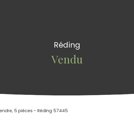
Réding
Vendu
vendre, 5 pièces - Réding 57445