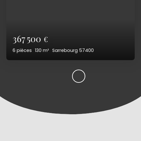
367 500
€
6
pièces
130
m²
Sarrebourg 57400