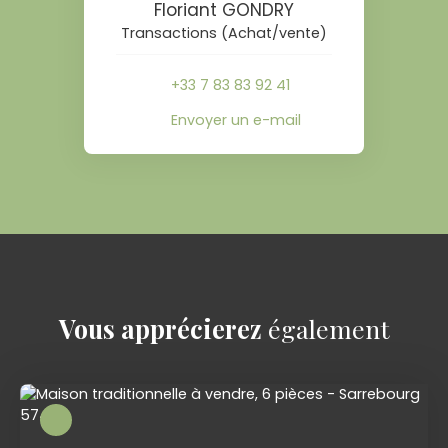
Floriant GONDRY
Transactions (Achat/vente)
+33 7 83 83 92 41
Envoyer un e-mail
Vous apprécierez
également