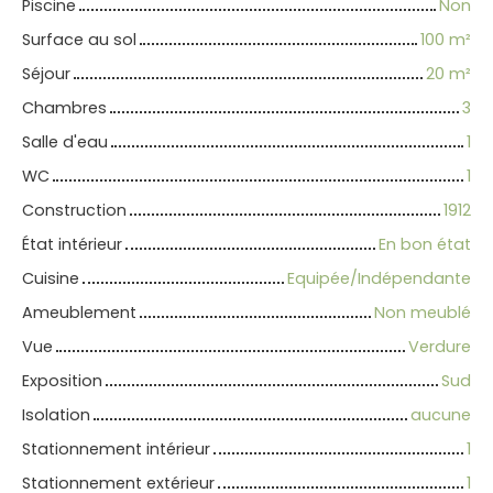
Piscine
Non
Surface au sol
100
m²
Séjour
20
m²
Chambres
3
Salle d'eau
1
WC
1
Construction
1912
État intérieur
En bon état
Cuisine
Equipée/Indépendante
Ameublement
Non meublé
Vue
Verdure
Exposition
Sud
Isolation
aucune
Stationnement intérieur
1
Stationnement extérieur
1