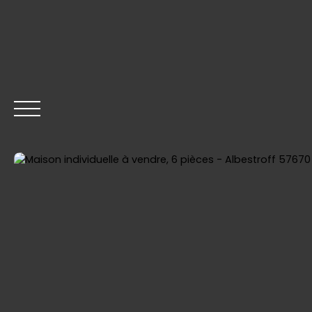
ACCUEIL
ACHETER
VENDRE
LOUER
GESTION
Être rappelé