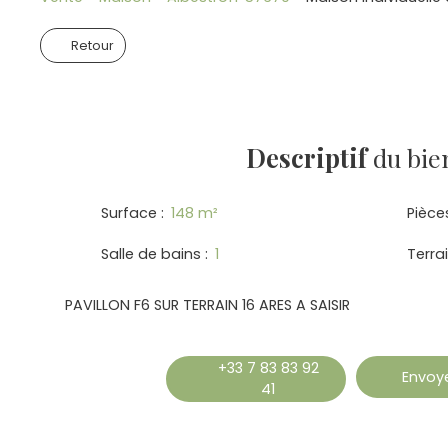
Retour
Descriptif
du bie
Surface
:
148
m²
Pièce
Salle de bains
:
1
Terra
PAVILLON F6 SUR TERRAIN 16 ARES A SAISIR
+33 7 83 83 92
Envoye
41