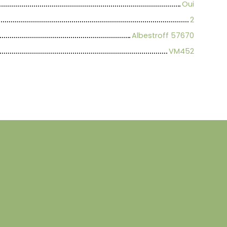
Oui
2
Albestroff 57670
VM452