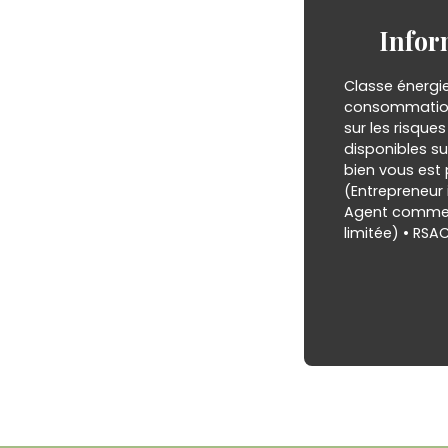
Infor
Classe énergi
consommation 
sur les risque
disponibles su
bien vous est
(Entrepreneur i
Agent commerc
limitée) • RS