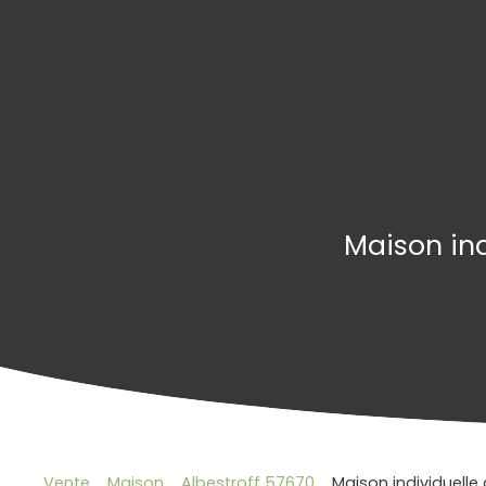
Maison ind
Vente
Maison
Albestroff 57670
Maison individuelle