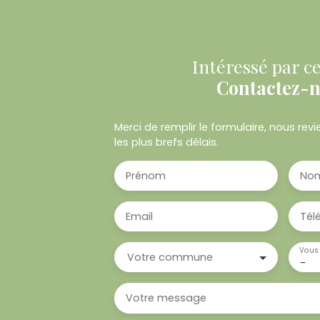
Intéressé par ce
Contactez-
Merci de remplir le formulaire, nous re
les plus brefs délais.
Prénom
No
Email
Tél
Vous 
Votre commune
-
Votre message