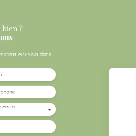
 bien ?
nous
viendrons vers vous dans
m
éphone
souhaitez