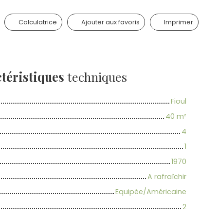
Calculatrice
Ajouter aux favoris
Imprimer
téristiques
techniques
Fioul
40
m²
4
1
1970
A rafraîchir
Equipée/Américaine
2