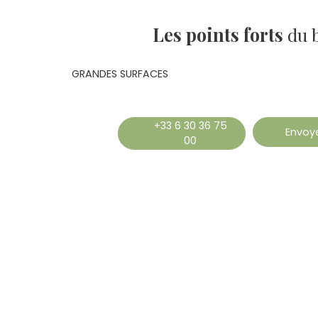
Les points forts
du 
GRANDES SURFACES
+33 6 30 36 75
Envoye
00