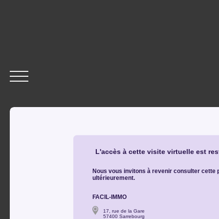
ACCUEIL
ACHETER
VENDRE
LOUER
GESTION
Être rappelé