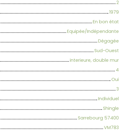
2
1979
En bon état
Equipée/Indépendante
Dégagée
Sud-Ouest
interieure, double mur
4
Oui
3
Individuel
Shingle
Sarrebourg 57400
VM783