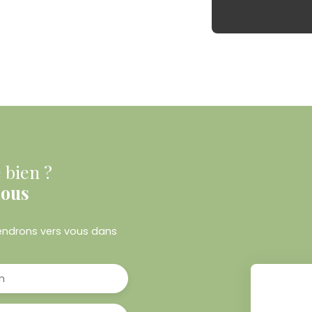
 bien ?
nous
viendrons vers vous dans
m