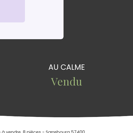
AU CALME
Vendu
e à vendre, 8 pièces - Sarrebourg 57400