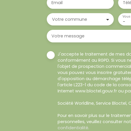
Email
Tél
Vous 
Votre commune
-
Votre message
J'accepte le traitement de mes d
conformément au RGPD. Si vous ne
l'objet de prospection commercial
vous pouvez vous inscrire gratuitem
d'opposition au démarchage télép
l'article L223-1 du code de la cons
Internet www.bloctel.gouv.fr ou par
Société Worldline, Service Bloctel, C
Pour en savoir plus sur le traitem
personnelles, veuillez consulter no
confidentialité
.