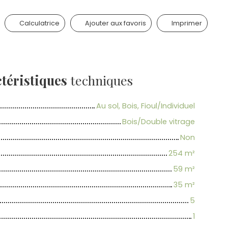
Calculatrice
Ajouter aux favoris
Imprimer
téristiques
techniques
Au sol, Bois, Fioul/Individuel
Bois/Double vitrage
Non
254
m²
59
m²
35
m²
5
1