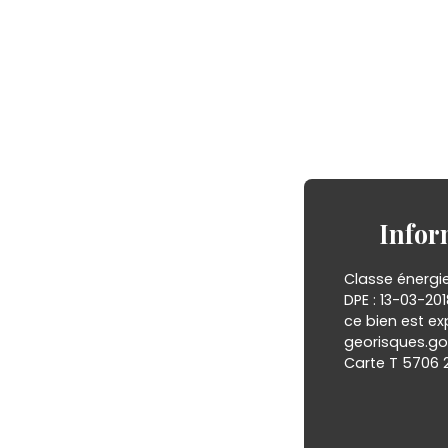
Infor
Classe énergie
DPE : 13-03-20
ce bien est ex
georisques.gou
Carte T 5706 2