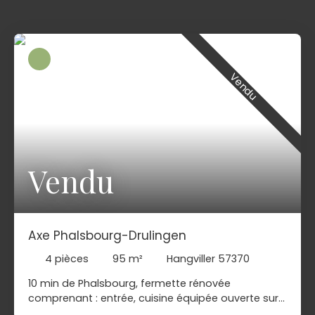
Vendu
Vendu
Axe Phalsbourg-Drulingen
4
pièces
95
m²
Hangviller 57370
10 min de Phalsbourg, fermette rénovée
comprenant : entrée, cuisine équipée ouverte sur
séjour, salon, salle d'eau, wc. Etage : palier, 2