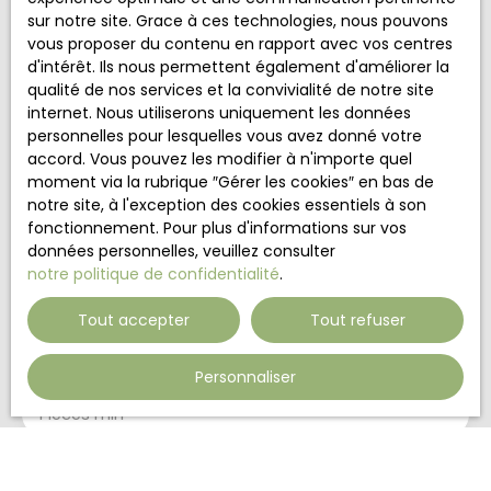
Nom
sur notre site. Grace à ces technologies, nous pouvons
vous proposer du contenu en rapport avec vos centres
d'intérêt. Ils nous permettent également d'améliorer la
Email
qualité de nos services et la convivialité de notre site
internet. Nous utiliserons uniquement les données
Type d'offre
personnelles pour lesquelles vous avez donné votre
Vente
accord. Vous pouvez les modifier à n'importe quel
Type de bien
moment via la rubrique ″Gérer les cookies″ en bas de
Maison
notre site, à l'exception des cookies essentiels à son
fonctionnement. Pour plus d'informations sur vos
Localisation
données personnelles, veuillez consulter
Hangviller (57370)
notre politique de confidentialité
.
Budget max (€)
Tout accepter
Tout refuser
Surface min (m²)
Personnaliser
Pièces min
J'accepte le traitement de mes données