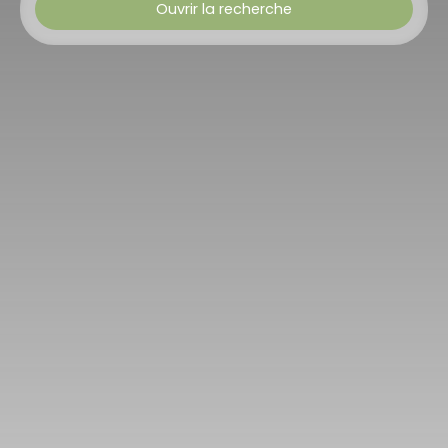
Ouvrir la recherche
Type d'offre
Vente
Type de bien
Maison
Localisation
Hangviller (57370)
Budget max (€)
Surface min (m²)
Rechercher