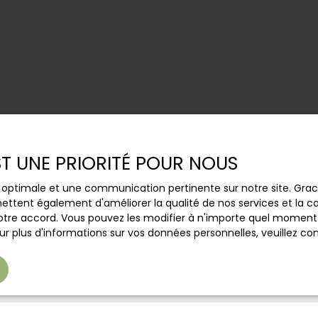
EST UNE PRIORITÉ POUR NOUS
ce optimale et une communication pertinente sur notre site. Gr
ettent également d'améliorer la qualité de nos services et la con
Vous ne trouvez pas
tre accord. Vous pouvez les modifier à n'importe quel moment via
r plus d'informations sur vos données personnelles, veuillez co
le bien de vos rêves ?
s aucun bien correspondant à votre recherche en vous ins