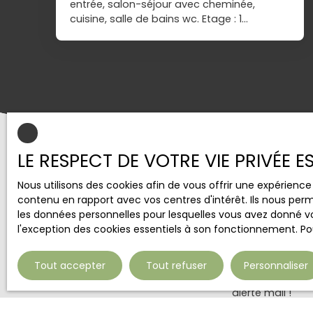
entrée, salon-séjour avec cheminée,
cuisine, salle de bains wc. Etage : 1
chambre, bureau, combles
aménageables. Terrasse, le tout sur une
parcelle de 11 ares.
LE RESPECT DE VOTRE VIE PRIVÉE 
Nous utilisons des cookies afin de vous offrir une expérien
contenu en rapport avec vos centres d'intérêt. Ils nous perm
les données personnelles pour lesquelles vous avez donné vo
l'exception des cookies essentiels à son fonctionnement. Pou
Tout accepter
Tout refuser
Personnaliser
Ne manquez plu
alerte mail !