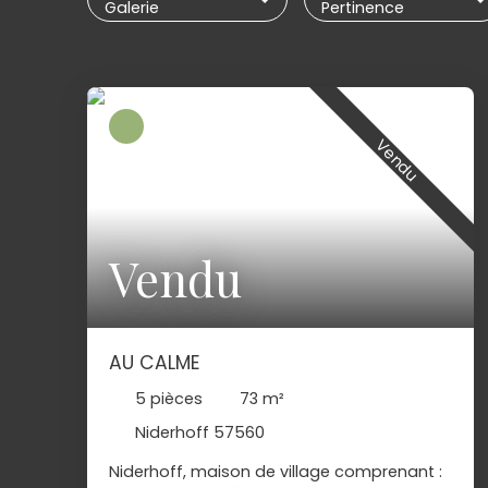
Galerie
Pertinence
Vendu
Vendu
AU CALME
5
pièces
73
m²
Niderhoff 57560
Niderhoff, maison de village comprenant :