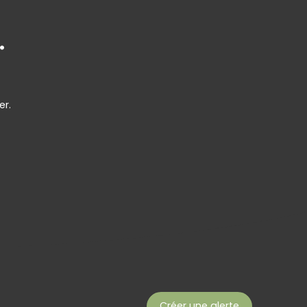
.
er.
Créer une alerte