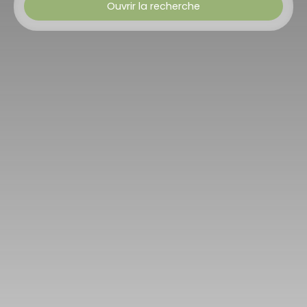
Ouvrir la recherche
Type d'offre
Vente
Type de bien
Maison
Localisation
Schalbach (57370)
Budget max (€)
Surface min (m²)
Rechercher