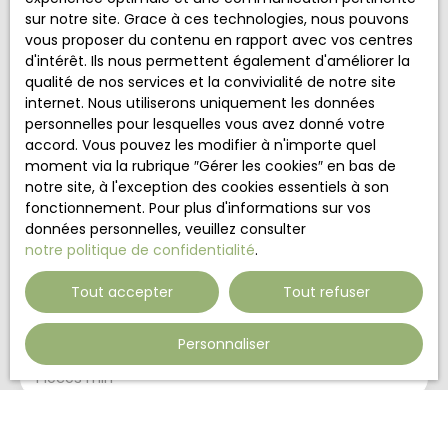
Nom
sur notre site. Grace à ces technologies, nous pouvons
vous proposer du contenu en rapport avec vos centres
d'intérêt. Ils nous permettent également d'améliorer la
Email
qualité de nos services et la convivialité de notre site
internet. Nous utiliserons uniquement les données
Type d'offre
personnelles pour lesquelles vous avez donné votre
Vente
accord. Vous pouvez les modifier à n'importe quel
Type de bien
moment via la rubrique ″Gérer les cookies″ en bas de
Maison
notre site, à l'exception des cookies essentiels à son
fonctionnement. Pour plus d'informations sur vos
Localisation
données personnelles, veuillez consulter
Schalbach (57370)
notre politique de confidentialité
.
Budget max (€)
Tout accepter
Tout refuser
Surface min (m²)
Personnaliser
Pièces min
J'accepte le traitement de mes données