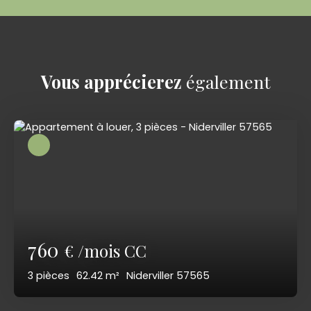
Vous apprécierez
également
760
€ /mois CC
3
pièces
62.42
m²
Niderviller 57565