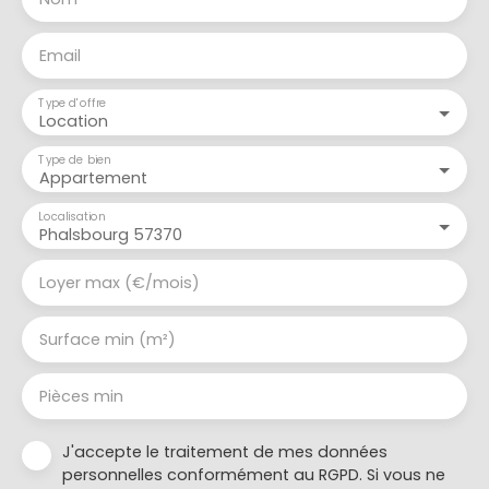
Email
Type d'offre
Location
Type de bien
Appartement
Localisation
Phalsbourg 57370
Loyer max (€/mois)
Surface min (m²)
Pièces min
J'accepte le traitement de mes données
personnelles conformément au RGPD. Si vous ne